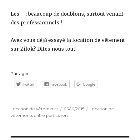
Les – : beaucoup de doublons, surtout venant
des professionnels !
Avez vous déjà essayé la location de vêtement
sur Zilok? Dites nous tout!
Partager :
Twitter
Facebook
Google
Auteur
Publié
Catégories
Location de vêtements
03/10/2015
Location de
le
vêtements entre particuliers