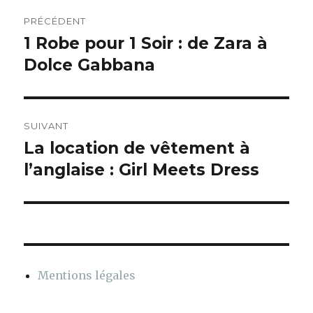
Navigation
PRÉCÉDENT
de
1 Robe pour 1 Soir : de Zara à
Article
précédent :
Dolce Gabbana
l’article
SUIVANT
La location de vêtement à
Article
suivant :
l’anglaise : Girl Meets Dress
Mentions légales