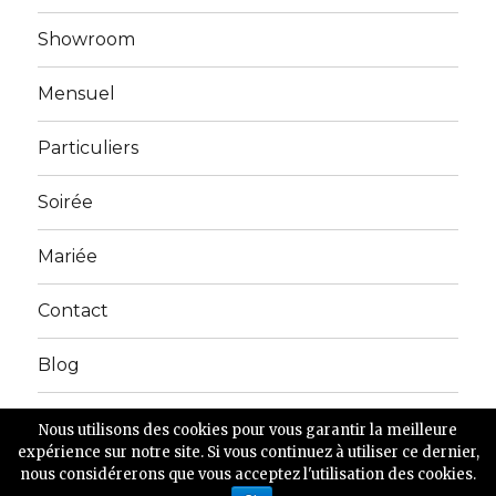
Showroom
Mensuel
Particuliers
Soirée
Mariée
Contact
Blog
Nous utilisons des cookies pour vous garantir la meilleure
Copyright 2016 locationvetements.fr - Tous droits
expérience sur notre site. Si vous continuez à utiliser ce dernier,
réservés
nous considérerons que vous acceptez l'utilisation des cookies.