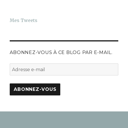
Mes Tweets
ABONNEZ-VOUS À CE BLOG PAR E-MAIL.
A
d
r
e
s
s
e
e