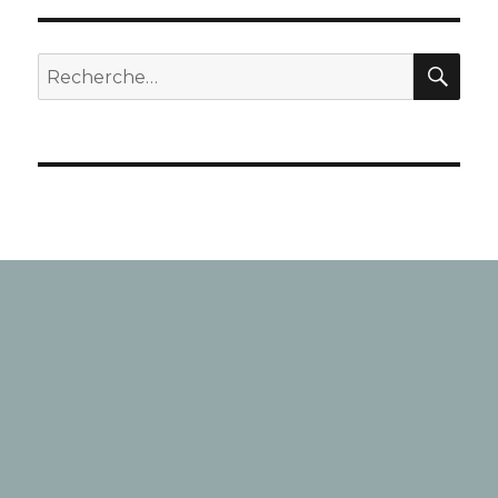
REC
Recherche
pour
: