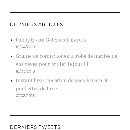
de
de
locationdevetements
LocVetments
sur
sur
Facebook
Twitter
DERNIERS ARTICLES
Panoply aux Galeries Lafayette
18/04/2018
Graine de coton : louez la robe de mariée de
vos rêves pour briller le jour J !
18/03/2018
Instant luxe : location de sacs à main et
pochettes de luxe
01/02/2018
DERNIERS TWEETS